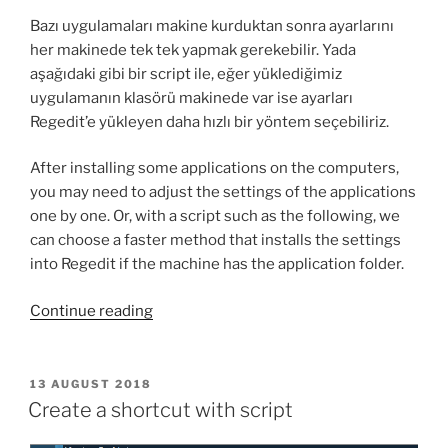
Bazı uygulamaları makine kurduktan sonra ayarlarını
her makinede tek tek yapmak gerekebilir. Yada
aşağıdaki gibi bir script ile, eğer yüklediğimiz
uygulamanın klasörü makinede var ise ayarları
Regedit’e yükleyen daha hızlı bir yöntem seçebiliriz.
After installing some applications on the computers,
you may need to adjust the settings of the applications
one by one. Or, with a script such as the following, we
can choose a faster method that installs the settings
into Regedit if the machine has the application folder.
“If
Continue reading
the
folder
exist,
POSTED
13 AUGUST 2018
ON
appy
Create a shortcut with script
the