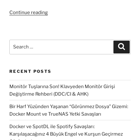
“SCCM
Continue reading
‘de
Clientlarda
yüklü
x64
Search
Search
ve
for:
x86
uygulamaların
RECENT POSTS
olduğu
makinelerin
Monitör Tuşlarına Son! Klavyeden Monitör Girişi
Query
Değiştirme Rehberi (DDC/CI & AHK)
ile
Collectiona
Bir Harf Yüzünden Yaşanan “Görünmez Dosya” Gizemi:
alınması”
Docker Mount ve TrueNAS Yetki Savaşları
Docker ve SpotDL ile Spotify Savaşları:
Karşılaşacağınız 4 Büyük Engel ve Kurşun Geçirmez