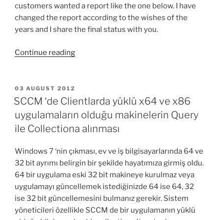
customers wanted a report like the one below. I have
changed the report according to the wishes of the
years and I share the final status with you.
“Access
Continue reading
useful
information
from
POSTED
03 AUGUST 2012
ON
the
SCCM ‘de Clientlarda yüklü x64 ve x86
SCCM’s
uygulamaların olduğu makinelerin Query
DB
ile Collectiona alınması
#1”
Windows 7 ‘nin çıkması, ev ve iş bilgisayarlarında 64 ve
32 bit ayrımı belirgin bir şekilde hayatımıza girmiş oldu.
64 bir uygulama eski 32 bit makineye kurulmaz veya
uygulamayı güncellemek istediğinizde 64 ise 64, 32
ise 32 bit güncellemesini bulmanız gerekir. Sistem
yöneticileri özellikle SCCM de bir uygulamanın yüklü