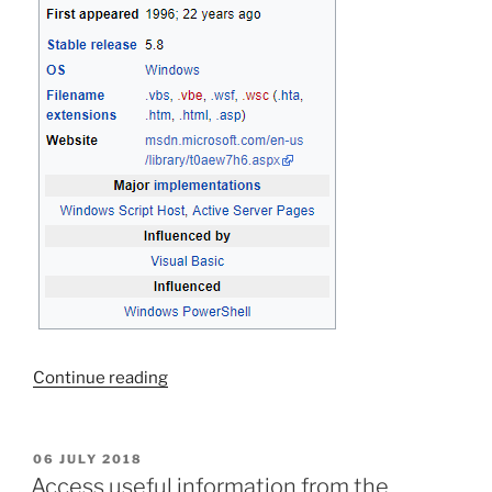
“Create
Continue reading
a
shortcut
with
POSTED
06 JULY 2018
ON
script”
Access useful information from the