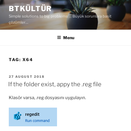
Skip
BTKÜLTÜR
to
Simple solutions to big problems … Büyük sorunlara basit
content
çözümler…
Menu
TAG:
X64
POSTED
27 AUGUST 2018
ON
If the folder exist, appy the .reg file
Klasör varsa, .reg dosyasını uygulayın.