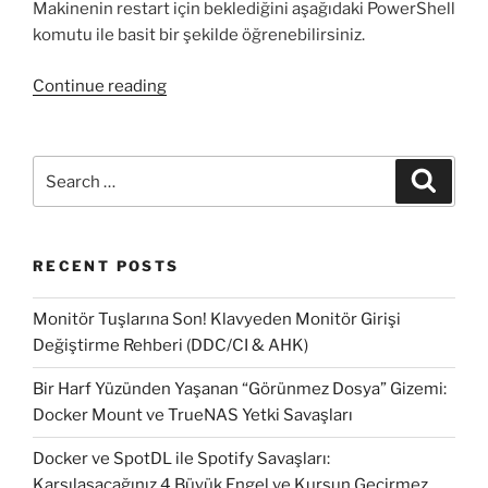
Makinenin restart için beklediğini aşağıdaki PowerShell
komutu ile basit bir şekilde öğrenebilirsiniz.
“PowerShell
Continue reading
ile
makinenin
Restart
Search
Search
için
for:
bekleyip
beklemediği
RECENT POSTS
nasıl
bulunur?”
Monitör Tuşlarına Son! Klavyeden Monitör Girişi
Değiştirme Rehberi (DDC/CI & AHK)
Bir Harf Yüzünden Yaşanan “Görünmez Dosya” Gizemi:
Docker Mount ve TrueNAS Yetki Savaşları
Docker ve SpotDL ile Spotify Savaşları:
Karşılaşacağınız 4 Büyük Engel ve Kurşun Geçirmez