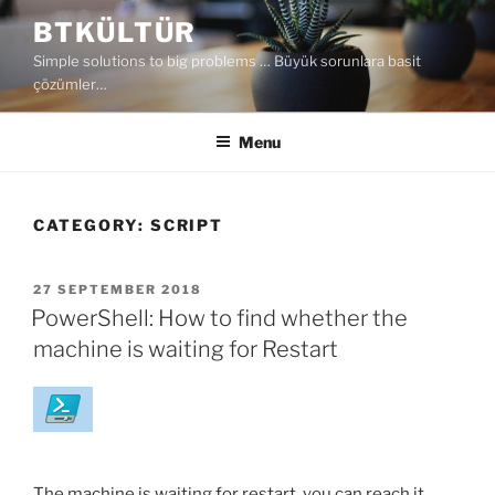
Skip
BTKÜLTÜR
to
Simple solutions to big problems … Büyük sorunlara basit
content
çözümler…
Menu
CATEGORY:
SCRIPT
POSTED
27 SEPTEMBER 2018
ON
PowerShell: How to find whether the
machine is waiting for Restart
The machine is waiting for restart, you can reach it