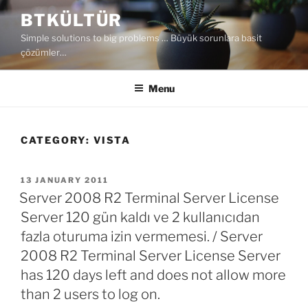
Skip
BTKÜLTÜR
to
Simple solutions to big problems … Büyük sorunlara basit
content
çözümler…
Menu
CATEGORY:
VISTA
POSTED
13 JANUARY 2011
ON
Server 2008 R2 Terminal Server License
Server 120 gün kaldı ve 2 kullanıcıdan
fazla oturuma izin vermemesi. / Server
2008 R2 Terminal Server License Server
has 120 days left and does not allow more
than 2 users to log on.