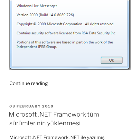
“Windows
Continue reading
Live
Messenger
ve
POSTED
03 FEBRUARY 2010
ON
çoklu
Microsoft .NET Framework tüm
oturum
sürümlerinin yüklenmesi
açabilmek”
Microsoft .NET Framework .NET ile yazılmış