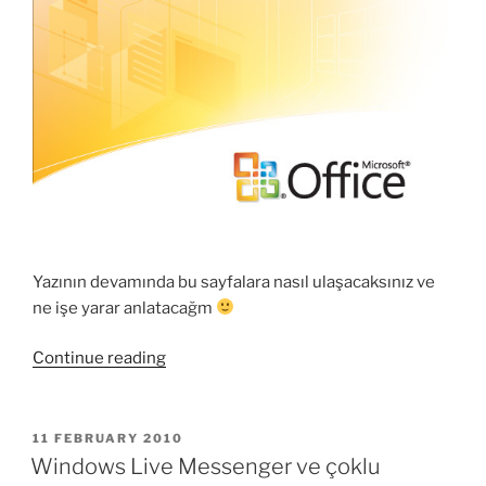
Yazının devamında bu sayfalara nasıl ulaşacaksınız ve
ne işe yarar anlatacağm
“Office
Continue reading
2003
komutlarını
office
POSTED
11 FEBRUARY 2010
ON
2007
Windows Live Messenger ve çoklu