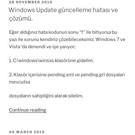
Terminal
POSTED
28 NOVEMBER 2010
ON
Server
Windows Update güncelleme hatası ve
License
çözümü.
Server
120
Eğer aldığınız hata kodunun sonu “f” ile bitiyorsa bu
gün
yazı ile sorunu kendiniz çözebileceksiniz. Windows 7 ve
kaldı
Vista ‘da denendi ve işe yarıyor;
ve
2
1. C:\windows\winsxs klasörüne gidelim.
kullanıcıdan
fazla
2. Klasör içerisine pending.xml ve pending.grl dosyaları
oturuma
mevcutsa
izin
vermemesi.
dosyaların sahipliğini alarak silelim.
/
“Windows
Server
Continue reading
Update
2008
güncelleme
R2
hatası
Terminal
POSTED
06 MARCH 2010