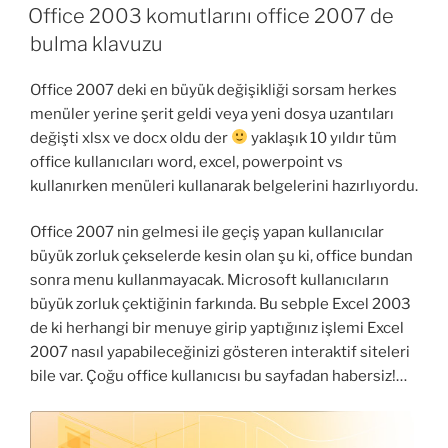
ON
ve
Server
Office 2003 komutlarını office 2007 de
çözümü.”
License
bulma klavuzu
Server
has
Office 2007 deki en büyük değişikliği sorsam herkes
120
menüler yerine şerit geldi veya yeni dosya uzantıları
days
değişti xlsx ve docx oldu der
yaklaşık 10 yıldır tüm
left
office kullanıcıları word, excel, powerpoint vs
and
kullanırken menüleri kullanarak belgelerini hazırlıyordu.
does
not
Office 2007 nin gelmesi ile geçiş yapan kullanıcılar
allow
büyük zorluk çekselerde kesin olan şu ki, office bundan
more
sonra menu kullanmayacak. Microsoft kullanıcıların
than
büyük zorluk çektiğinin farkında. Bu sebple Excel 2003
2
de ki herhangi bir menuye girip yaptığınız işlemi Excel
users
2007 nasıl yapabileceğinizi gösteren interaktif siteleri
to
bile var. Çoğu office kullanıcısı bu sayfadan habersiz!…
log
on.”