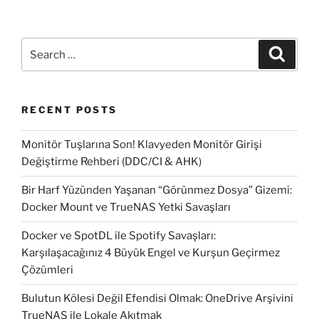
Framework
tüm
sürümlerinin
Search
Search
yüklenmesi”
for:
RECENT POSTS
Monitör Tuşlarına Son! Klavyeden Monitör Girişi
Değiştirme Rehberi (DDC/CI & AHK)
Bir Harf Yüzünden Yaşanan “Görünmez Dosya” Gizemi:
Docker Mount ve TrueNAS Yetki Savaşları
Docker ve SpotDL ile Spotify Savaşları:
Karşılaşacağınız 4 Büyük Engel ve Kurşun Geçirmez
Çözümleri
Bulutun Kölesi Değil Efendisi Olmak: OneDrive Arşivini
TrueNAS ile Lokale Akıtmak