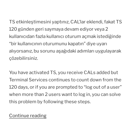
TS etkinleştimesini yaptınız, CAL’lar eklendi, fakat TS
120 günden geri saymaya devam ediyor veya 2
kullanıcıdan fazla kullanıcı oturum açmak istediğinde
“bir kullanıcının oturumunu kapatın” diye uyarı
alıyorsanız, bu sorunu aşağıdaki adımları uygulayarak
çözebilirsiniz.
You have activated TS, you receive CALs added but
Terminal Services continues to count down from the
120 days, or if you are prompted to “log out of a user”
when more than 2 users want to log in, you can solve
this problem by following these steps.
“Server
Continue reading
2008
R2