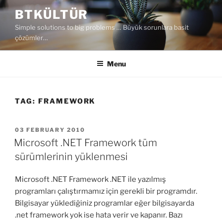
Skip
BTKÜLTÜR
to
Simple solutions to big problems … Büyük sorunlara basit
content
çözümler…
Menu
TAG:
FRAMEWORK
POSTED
03 FEBRUARY 2010
ON
Microsoft .NET Framework tüm
sürümlerinin yüklenmesi
Microsoft .NET Framework .NET ile yazılmış
programları çalıştırmamız için gerekli bir programdır.
Bilgisayar yüklediğiniz programlar eğer bilgisayarda
.net framework yok ise hata verir ve kapanır. Bazı