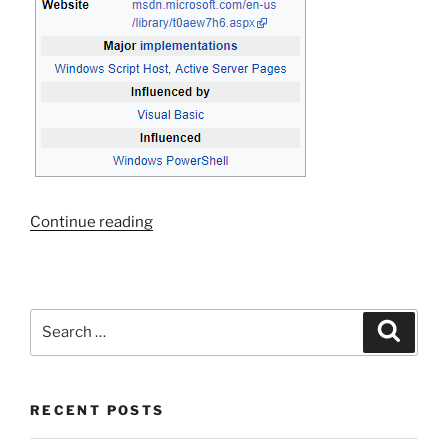
“Create
Continue reading
a
shortcut
with
script”
Search
Search
for:
RECENT POSTS