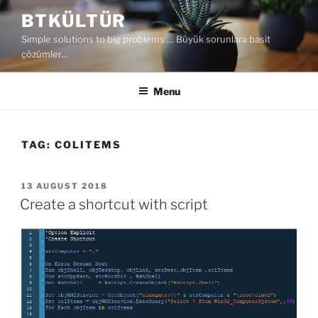
Skip
BTKÜLTÜR
to
Simple solutions to big problems … Büyük sorunlara basit
content
çözümler…
Menu
TAG:
COLITEMS
POSTED
13 AUGUST 2018
ON
Create a shortcut with script