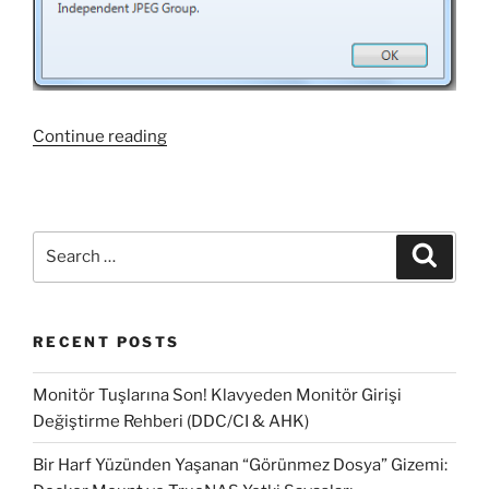
“Windows
Continue reading
Live
Messenger
ve
çoklu
Search
Search
oturum
for:
açabilmek”
RECENT POSTS
Monitör Tuşlarına Son! Klavyeden Monitör Girişi
Değiştirme Rehberi (DDC/CI & AHK)
Bir Harf Yüzünden Yaşanan “Görünmez Dosya” Gizemi: