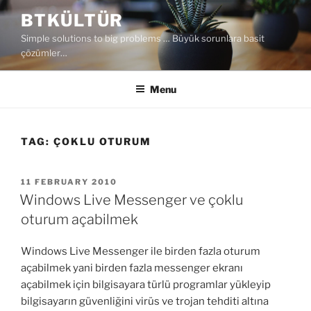
Skip
BTKÜLTÜR
to
Simple solutions to big problems … Büyük sorunlara basit
content
çözümler…
Menu
TAG:
ÇOKLU OTURUM
POSTED
11 FEBRUARY 2010
ON
Windows Live Messenger ve çoklu
oturum açabilmek
Windows Live Messenger ile birden fazla oturum
açabilmek yani birden fazla messenger ekranı
açabilmek için bilgisayara türlü programlar yükleyip
bilgisayarın güvenliğini virüs ve trojan tehditi altına